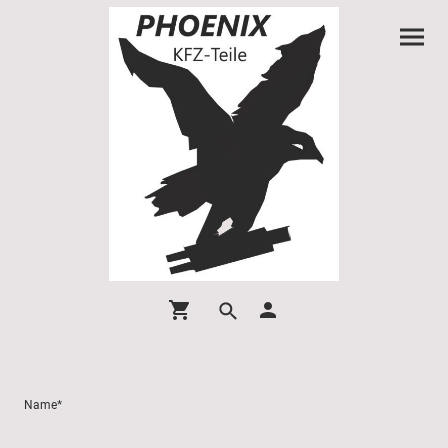
Name
*